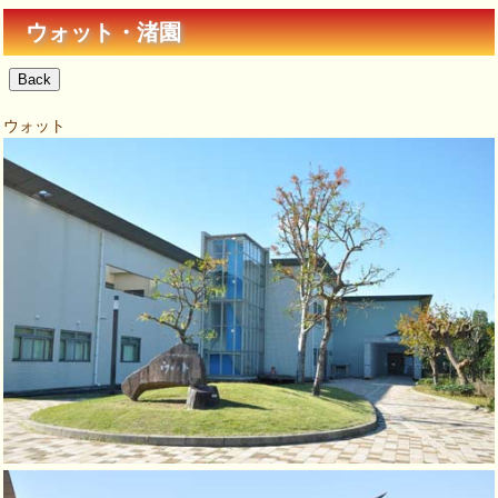
ウォット・渚園
Back
創業100年
ウォット